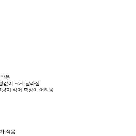
미착용
측정값이 크게 달라짐
류량이 적어 측정이 어려움
가 적음